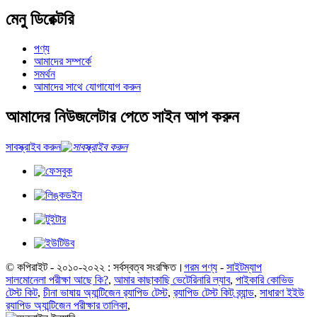
মেনু ডিরেক্টরি
পণ্য
আমাদের সম্পর্কে
সমর্থন
আমাদের সাথে যোগাযোগ করুন
আমাদের নিউজলেটার পেতে সাইন আপ করুন
সাবস্ক্রাইব করুন
© কপিরাইট - ২০১০-২০২২ : সর্বস্বত্ব সংরক্ষিত।
গরম পণ্য
-
সাইটম্যাপ
সালমোনেলা পরীক্ষা আছে কি?
,
আমার কাছাকাছি ভেটেরিনারি ল্যাব
,
পাইকারি কোভিড
টেস্ট কিট
,
চীনা ভাষায় অ্যান্টিজেন র‍্যাপিড টেস্ট
,
র‍্যাপিড টেস্ট কিট ব্র্যান্ড
,
সাধারণ ইইউ
র‍্যাপিড অ্যান্টিজেন পরীক্ষার তালিকা
,