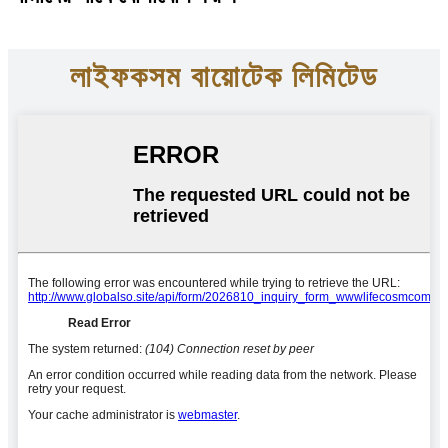
লাইফকসম বায়োটেক লিমিটেড