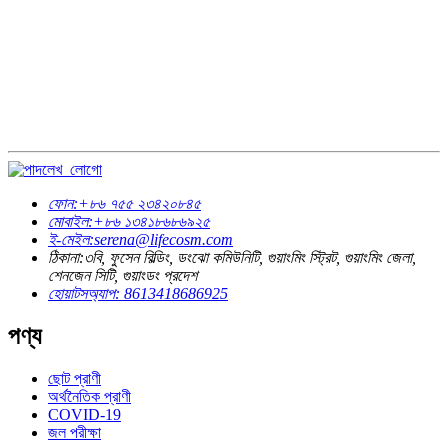
ফোন:
+৮৬ ৭৫৫ ২৩৪২০৮৪৫
মোবাইল:
+৮৬ ১৩৪১৮৬৮৬৯২৫
ই-মেইল:
serena@lifecosm.com
ঠিকানা:
৩বি, ফুসেন বিল্ডিং, ডংঝো কমিউনিটি, গুয়াংমিং স্ট্রিট, গুয়াংমিং জেলা,
শেনজেন সিটি, গুয়াংডং প্রদেশ
হোয়াটসঅ্যাপ: 8613418686925
পণ্য
ছোট প্রাণী
অর্থনৈতিক প্রাণী
COVID-19
জল পরীক্ষা