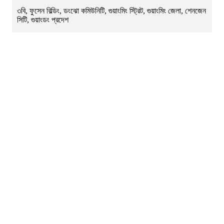
৩বি, ফুসেন বিল্ডিং, ডংঝো কমিউনিটি, গুয়াংমিং স্ট্রিট, গুয়াংমিং জেলা, শেনজেন
সিটি, গুয়াংডং প্রদেশ