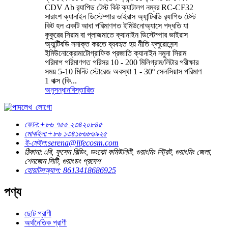
CDV Ab র‍্যাপিড টেস্ট কিট ক্যাটালগ নম্বর RC-CF32
সারাংশ ক্যানাইন ডিস্টেম্পার ভাইরাস অ্যান্টিবডি র‍্যাপিড টেস্ট
কিট হল একটি আধা পরিমাণগত ইমিউনোঅ্যাসে পদ্ধতি যা
কুকুরের সিরাম বা প্লাজমাতে ক্যানাইন ডিস্টেম্পার ভাইরাস
অ্যান্টিবডি সনাক্ত করতে ব্যবহৃত হয় নীতি ফ্লুরোসেন্স
ইমিউনোক্রোমাটোগ্রাফিক প্রজাতি ক্যানাইন নমুনা সিরাম
পরিমাপ পরিমাণগত পরিসর 10 - 200 মিলিগ্রাম/লিটার পরীক্ষার
সময় 5-10 মিনিট স্টোরেজ অবস্থা 1 - 30º সেলসিয়াস পরিমাণ
1 বাক্স (কি...
অনুসন্ধান
বিস্তারিত
ফোন:
+৮৬ ৭৫৫ ২৩৪২০৮৪৫
মোবাইল:
+৮৬ ১৩৪১৮৬৮৬৯২৫
ই-মেইল:
serena@lifecosm.com
ঠিকানা:
৩বি, ফুসেন বিল্ডিং, ডংঝো কমিউনিটি, গুয়াংমিং স্ট্রিট, গুয়াংমিং জেলা,
শেনজেন সিটি, গুয়াংডং প্রদেশ
হোয়াটসঅ্যাপ: 8613418686925
পণ্য
ছোট প্রাণী
অর্থনৈতিক প্রাণী