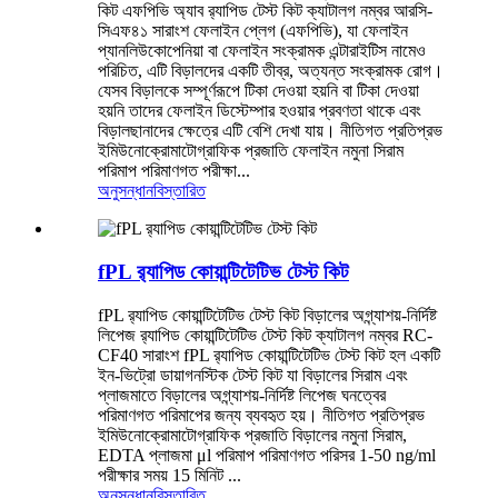
কিট এফপিভি অ্যাব র‍্যাপিড টেস্ট কিট ক্যাটালগ নম্বর আরসি-
সিএফ৪১ সারাংশ ফেলাইন প্লেগ (এফপিভি), যা ফেলাইন
প্যানলিউকোপেনিয়া বা ফেলাইন সংক্রামক এন্টারাইটিস নামেও
পরিচিত, এটি বিড়ালদের একটি তীব্র, অত্যন্ত সংক্রামক রোগ।
যেসব বিড়ালকে সম্পূর্ণরূপে টিকা দেওয়া হয়নি বা টিকা দেওয়া
হয়নি তাদের ফেলাইন ডিস্টেম্পার হওয়ার প্রবণতা থাকে এবং
বিড়ালছানাদের ক্ষেত্রে এটি বেশি দেখা যায়। নীতিগত প্রতিপ্রভ
ইমিউনোক্রোমাটোগ্রাফিক প্রজাতি ফেলাইন নমুনা সিরাম
পরিমাপ পরিমাণগত পরীক্ষা...
অনুসন্ধান
বিস্তারিত
fPL র‍্যাপিড কোয়ান্টিটেটিভ টেস্ট কিট
fPL র‍্যাপিড কোয়ান্টিটেটিভ টেস্ট কিট বিড়ালের অগ্ন্যাশয়-নির্দিষ্ট
লিপেজ র‍্যাপিড কোয়ান্টিটেটিভ টেস্ট কিট ক্যাটালগ নম্বর RC-
CF40 সারাংশ fPL র‍্যাপিড কোয়ান্টিটেটিভ টেস্ট কিট হল একটি
ইন-ভিট্রো ডায়াগনস্টিক টেস্ট কিট যা বিড়ালের সিরাম এবং
প্লাজমাতে বিড়ালের অগ্ন্যাশয়-নির্দিষ্ট লিপেজ ঘনত্বের
পরিমাণগত পরিমাপের জন্য ব্যবহৃত হয়। নীতিগত প্রতিপ্রভ
ইমিউনোক্রোমাটোগ্রাফিক প্রজাতি বিড়ালের নমুনা সিরাম,
EDTA প্লাজমা μl পরিমাপ পরিমাণগত পরিসর 1-50 ng/ml
পরীক্ষার সময় 15 মিনিট ...
অনুসন্ধান
বিস্তারিত