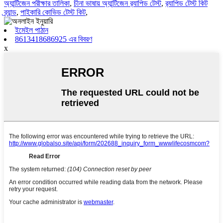
অ্যান্টিজেন পরীক্ষার তালিকা
,
চীনা ভাষায় অ্যান্টিজেন র‍্যাপিড টেস্ট
,
র‍্যাপিড টেস্ট কিট
ব্র্যান্ড
,
পাইকারি কোভিড টেস্ট কিট
,
ইমেইল পাঠান
8613418686925 এর বিবরণ
x