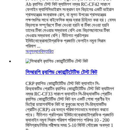
Ab র‍্যাপিড টেস্ট কিট ক্যাটালগ নম্বর RC-CF42 সারাংশ
ফেলাইন ক্যালিসিভাইরাস সংক্রমণ হল বিড়ালের একটি ভাইরাল
শ্বাসযন্ত্রের সংক্রামক রোগ, যা মূলত উপরের শ্বাসযন্ত্রের
লক্ষণগুলির সাথে বাইফেসিক জ্বর দ্বারা চিহ্নিত করা হয়। যেসব
বিড়ালকে সম্পূর্ণরূপে টিকা দেওয়া হয়নি বা টিকা দেওয়া হয়নি
তাদের টিকা দেওয়ার সম্ভাবনা বেশি এবং বিড়ালছানাদের টিকা
দেওয়ার সম্ভাবনা বেশি। নীতিগত প্রতিপ্রভ
ইমিউনোক্রোমাটোগ্রাফিক প্রজাতি ফেলাইন নমুনা সিরাম
পরিমাপ ...
অনুসন্ধান
বিস্তারিত
সিআরপি র‍্যাপিড কোয়ান্টিটেটিভ টেস্ট কিট
CRP র‍্যাপিড কোয়ান্টিটেটিভ টেস্ট কিট ক্যানাইন সি-
রিঅ্যাকটিভ প্রোটিন র‍্যাপিড কোয়ান্টিটেটিভ টেস্ট কিট ক্যাটালগ
নম্বর RC-CF33 সারাংশ ক্যানাইন সি-রিঅ্যাকটিভ প্রোটিন
র‍্যাপিড কোয়ান্টিটেটিভ টেস্ট কিট হল একটি পোষা প্রাণীর ইন
ভিট্রো ডায়াগনস্টিক কিট যা কুকুরের মধ্যে সি-রিঅ্যাকটিভ
প্রোটিন (CRP) এর ঘনত্ব পরিমাণগতভাবে সনাক্ত করতে
পারে। নীতিগত প্রতিপ্রভ ইমিউনোক্রোমাটোগ্রাফিক প্রজাতি
ক্যানাইন নমুনা সিরাম পরিমাপ পরিমাণগত পরিসর 10 - 200
মিলিগ্রাম/লিটার পরীক্ষার সময় 5-10 মিনিট স্টোরেজ অবস্থা 1