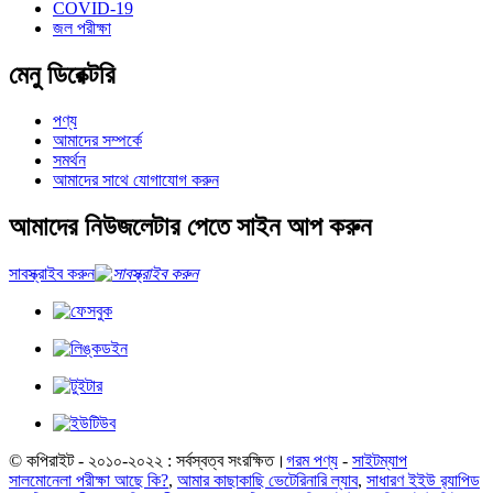
COVID-19
জল পরীক্ষা
মেনু ডিরেক্টরি
পণ্য
আমাদের সম্পর্কে
সমর্থন
আমাদের সাথে যোগাযোগ করুন
আমাদের নিউজলেটার পেতে সাইন আপ করুন
সাবস্ক্রাইব করুন
© কপিরাইট - ২০১০-২০২২ : সর্বস্বত্ব সংরক্ষিত।
গরম পণ্য
-
সাইটম্যাপ
সালমোনেলা পরীক্ষা আছে কি?
,
আমার কাছাকাছি ভেটেরিনারি ল্যাব
,
সাধারণ ইইউ র‍্যাপিড