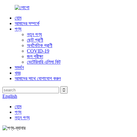
হোম
আমাদের সম্পর্কে
পণ্য
নতুন পণ্য
ছোট প্রাণী
অর্থনৈতিক প্রাণী
COVID-19
জল পরীক্ষা
ভেটেরিনারি এলিসা কিট
সমর্থন
খবর
আমাদের সাথে যোগাযোগ করুন
English
হোম
পণ্য
নতুন পণ্য