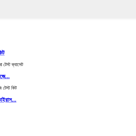
কিট
জে...
াইরাস...