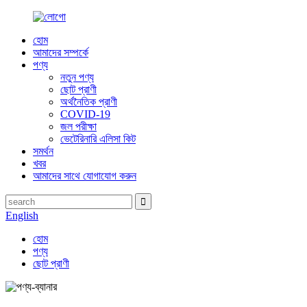
হোম
আমাদের সম্পর্কে
পণ্য
নতুন পণ্য
ছোট প্রাণী
অর্থনৈতিক প্রাণী
COVID-19
জল পরীক্ষা
ভেটেরিনারি এলিসা কিট
সমর্থন
খবর
আমাদের সাথে যোগাযোগ করুন
English
হোম
পণ্য
ছোট প্রাণী