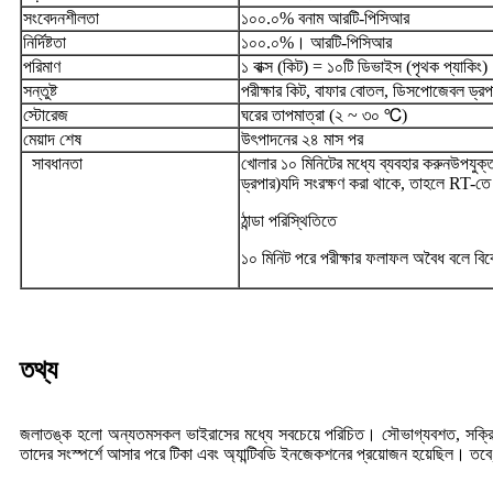
সংবেদনশীলতা
১০০.০% বনাম আরটি-পিসিআর
নির্দিষ্টতা
১০০.০%। আরটি-পিসিআর
পরিমাণ
১ বাক্স (কিট) = ১০টি ডিভাইস (পৃথক প্যাকিং)
সন্তুষ্ট
পরীক্ষার কিট, বাফার বোতল, ডিসপোজেবল ড্রপা
স্টোরেজ
ঘরের তাপমাত্রা (২ ~ ৩০ ℃)
মেয়াদ শেষ
উৎপাদনের ২৪ মাস পর
সাবধানতা
খোলার ১০ মিনিটের মধ্যে ব্যবহার করুন
উপযুক্ত
ড্রপার)
যদি সংরক্ষণ করা থাকে, তাহলে RT-তে
ঠান্ডা পরিস্থিতিতে
১০ মিনিট পরে পরীক্ষার ফলাফল অবৈধ বলে বিব
তথ্য
জলাতঙ্ক হলো অন্যতম
সকল ভাইরাসের মধ্যে সবচেয়ে পরিচিত। সৌভাগ্যবশত, সক্রিয় টি
তাদের সংস্পর্শে আসার পরে টিকা এবং অ্যান্টিবডি ইনজেকশনের প্রয়োজন হয়েছিল। তবে, 