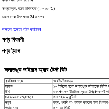
পড়ার সময়: ১০~ ১৫ মিনিট
সংগ্রহস্থল: ঘরের তাপমাত্রা (২ ~ ৩০ ℃)
মেয়াদ শেষ: উৎপাদনের 24 মাস পর
আমাদের ইমেইল পাঠান
ক্যাটালগ
পণ্য বিবরণী
পণ্য ট্যাগ
জলাতঙ্ক ভাইরাস অ্যাব টেস্ট কিট
ক্যাটালগ নম্বর
আরসি-সিএফ২০
সারাংশ
১০ মিনিটের মধ্যে জলাতঙ্ক ভাইরাসের নির্দিষ্ট 
নীতি
এক-পদক্ষেপ ইমিউনোক্রোমাটোগ্রাফিক পরীক্ষা
সনাক্তকরণ লক্ষ্যমাত্রা
জলাতঙ্ক অ্যান্টিবডি
নমুনা
কুকুর, গবাদি পশু, র‍্যাকুন কুকুরের লালা নিঃ
পড়ার সময়
৫ ~ ১০ মিনিট