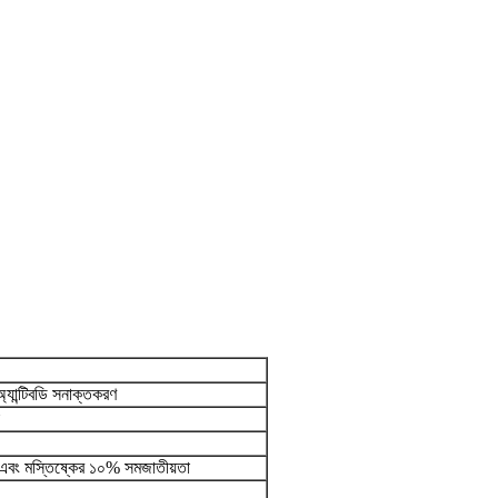
অ্যান্টিবডি সনাক্তকরণ
সরণ এবং মস্তিষ্কের ১০% সমজাতীয়তা